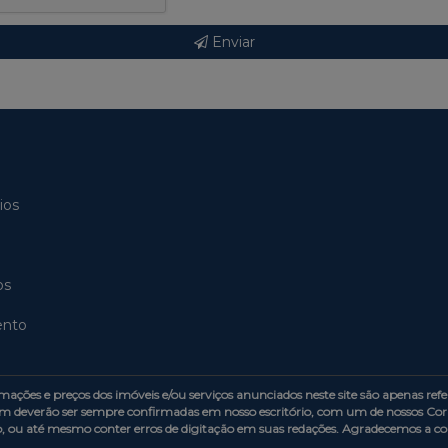
Enviar
ios
os
ento
s e preços dos imóveis e/ou serviços anunciados neste site são apenas refer
m deverão ser sempre confirmadas em nosso escritório, com um de nossos Corr
o, ou até mesmo conter erros de digitação em suas redações. Agradecemos a 