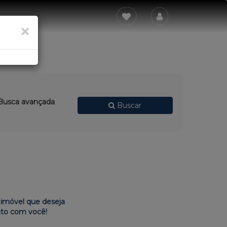
×
usca avançada
Buscar
imóvel que deseja
ato com você!