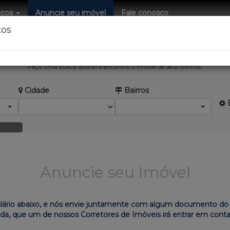
iços
Anuncie seu imóvel
Fale conosco
tos
EIMOB Negócios Imobiliários.
Faça uma busca abaixo e encontre o imóvel de seus sonhos.
Cidade
Bairros
B
Anuncie seu Imóvel
lário abaixo, e nós envie juntamente com algum documento do 
nda, que um de nossos Corretores de Imóveis irá entrar em cont