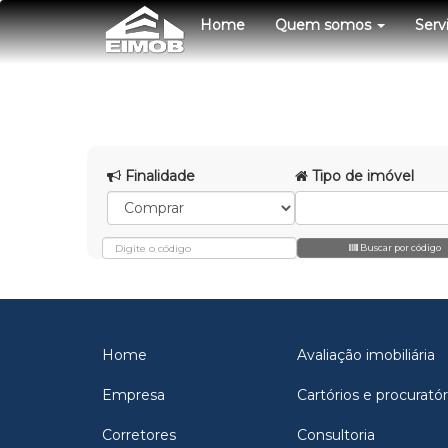
Home
Quem somos
Serv
Finalidade
Tipo de imóvel
Buscar por código
Home
Avaliação imobiliária
Empresa
Cartórios e procuratór
Corretores
Consultoria