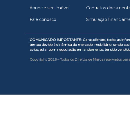
Anuncie seu imóvel
Contratos document
Fale conosco
Simulação financiam
COMUNICADO IMPORTANTE: Caros clientes, todas as informaçõe
tempo devido à dinâmica do mercado imobiliário, sendo assi
aviso, estar com negociação em andamento, ter sido vendid
Copyright 2026 – Todos os Direitos de Marca reservados para