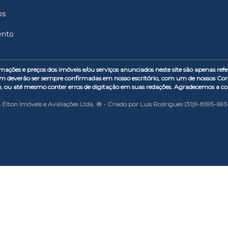
os
ento
s e preços dos imóveis e/ou serviços anunciados neste site são apenas refer
m deverão ser sempre confirmadas em nosso escritório, com um de nossos Corr
o, ou até mesmo conter erros de digitação em suas redações. Agradecemos a 
 Elton Imóveis e Avaliações Ltda. ® - Criado por Luis Rodrigues (31)9-8595-69