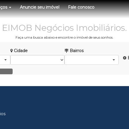
iços
Anuncie seu imóvel
Fale conosco
EIMOB Negócios Imobiliários.
Faça uma busca abaixo e encontre o imóvel de seus sonhos.
Cidade
Bairros
B
ios