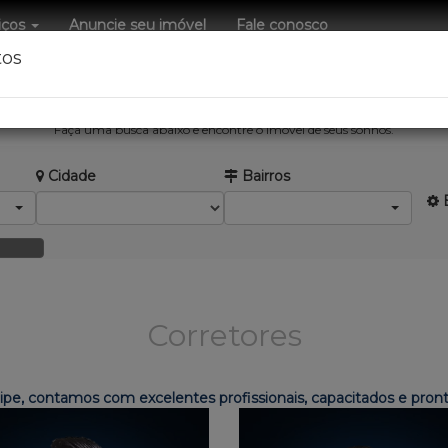
iços
Anuncie seu imóvel
Fale conosco
tos
EIMOB Negócios Imobiliários.
Faça uma busca abaixo e encontre o imóvel de seus sonhos.
Cidade
Bairros
B
Corretores
pe, contamos com excelentes profissionais, capacitados e pronto