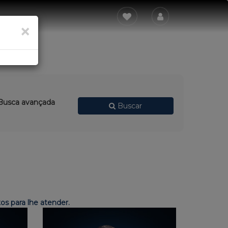
×
usca avançada
Buscar
s para lhe atender.