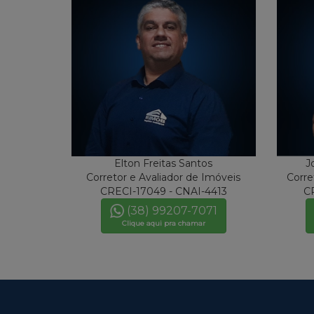
Elton Freitas Santos
J
Corretor e Avaliador de Imóveis
Corre
CRECI-17049 - CNAI-4413
C
(38) 99207-7071
Clique aqui pra chamar