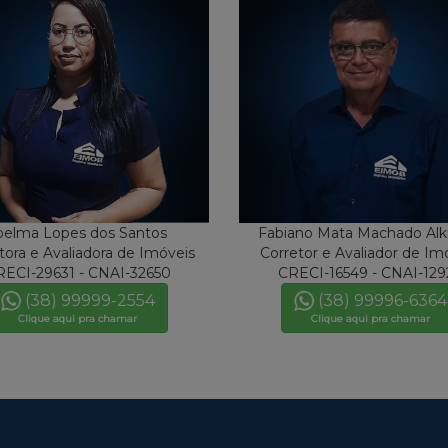
oelma Lopes dos Santos
Fabiano Mata Machado Al
tora e Avaliadora de Imóveis
Corretor e Avaliador de Im
RECI-29631 - CNAI-32650
CRECI-16549 - CNAI-129
(38) 99999-2554
(38) 99996-6364
Clique aqui pra chamar
Clique aqui pra chamar