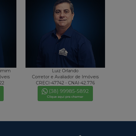
kimim
Luiz Orlando
óveis
Corretor e Avaliador de Imóveis
22
CRECI-47742 - CNAI-42.776
(38) 99985-5892
Clique aqui pra chamar