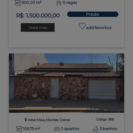
500,00 m²
5 vagas
Prédio
R$: 1.500.000,00
Saiba mais
add favoritos
Código: 968
Alice Maia,Montes Claros
105,75 m²
3 quartos
3 banhos