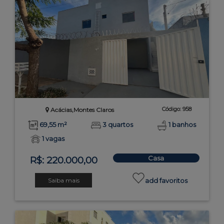
Código: 958
Acácias,Montes Claros
69,55 m²
3 quartos
1 banhos
1 vagas
Casa
R$: 220.000,00
Saiba mais
add favoritos