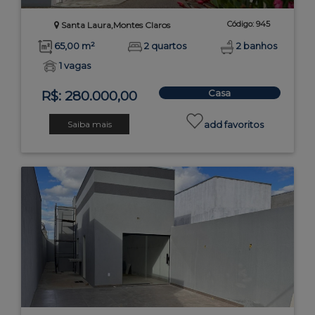
Código: 945
Santa Laura,Montes Claros
65,00 m²
2 quartos
2 banhos
1 vagas
Casa
R$: 280.000,00
Saiba mais
add favoritos