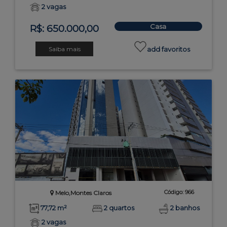
2 vagas
Casa
R$: 650.000,00
Saiba mais
add favoritos
Código: 966
Melo,Montes Claros
77,72 m²
2 quartos
2 banhos
2 vagas