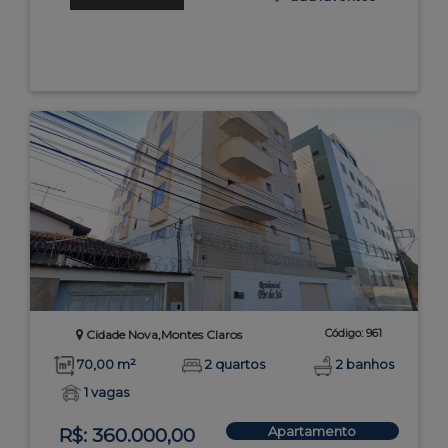
Código: 961
Cidade Nova,Montes Claros
70,00 m²
2 quartos
2 banhos
1 vagas
Apartamento
R$: 360.000,00