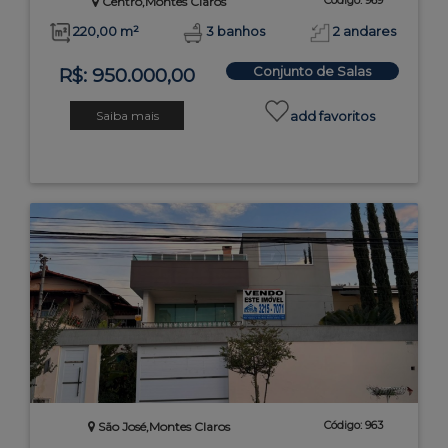
Código: 969
Centro,Montes Claros
220,00 m²
3 banhos
2 andares
Conjunto de Salas
R$: 950.000,00
Saiba mais
add favoritos
Código: 963
São José,Montes Claros