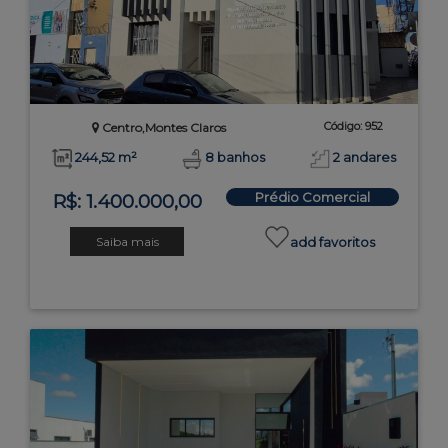
Código: 952
Centro,Montes Claros
244,52 m²
8 banhos
2 andares
Prédio Comercial
R$: 1.400.000,00
Saiba mais
add favoritos