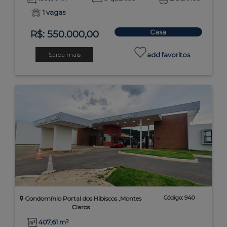
1 vagas
Casa
R$: 550.000,00
Saiba mais
add favoritos
Código: 940
Condomínio Portal dos Hibiscos ,Montes
Claros
407,61 m²