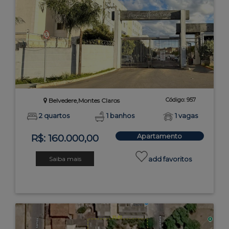
Código: 957
Belvedere,Montes Claros
2 quartos
1 banhos
1 vagas
Apartamento
R$: 160.000,00
Saiba mais
add favoritos