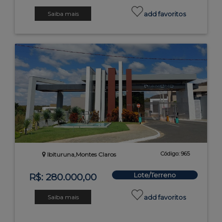
Saiba mais
add favoritos
Código: 965
Ibituruna,Montes Claros
Lote/Terreno
R$: 280.000,00
Saiba mais
add favoritos