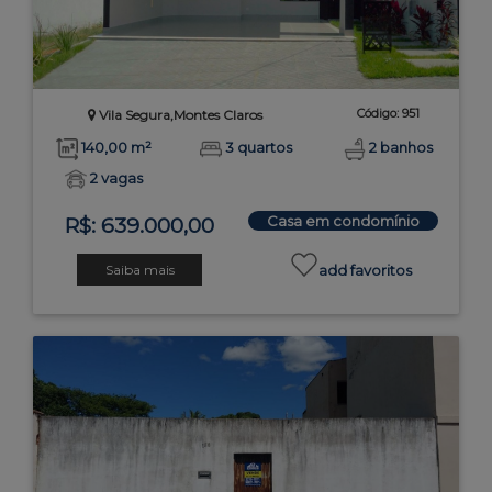
Código: 951
Vila Segura,Montes Claros
140,00 m²
3 quartos
2 banhos
2 vagas
Casa em condomínio
R$: 639.000,00
Saiba mais
add favoritos