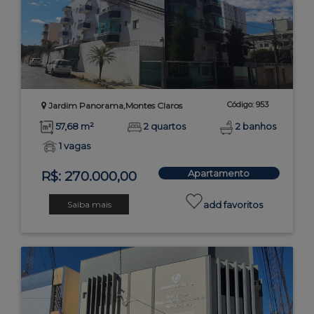
Código: 953
Jardim Panorama,Montes Claros
57,68 m²
2 quartos
2 banhos
1 vagas
Apartamento
R$: 270.000,00
Saiba mais
add favoritos