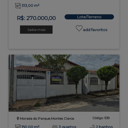
313,00 m²
Lote/Terreno
R$: 270.000,00
Saiba mais
add favoritos
Código: 939
Morada do Parque,Montes Claros
150,00 m²
3 quartos
2 banhos