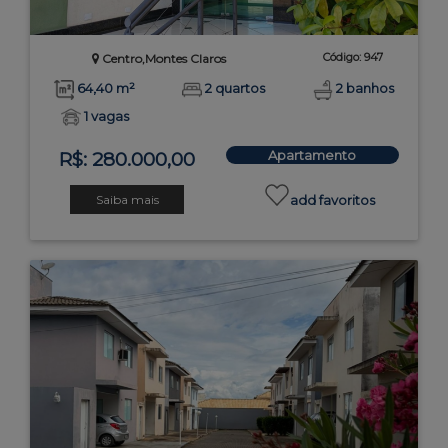
Código: 947
Centro,Montes Claros
64,40 m²
2 quartos
2 banhos
1 vagas
Apartamento
R$: 280.000,00
Saiba mais
add favoritos