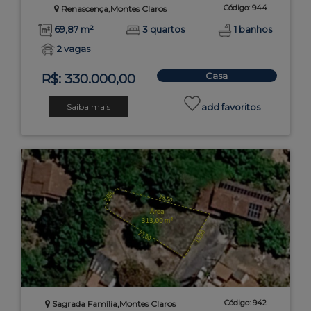
Código: 944
Renascença,Montes Claros
69,87 m²
3 quartos
1 banhos
2 vagas
Casa
R$: 330.000,00
Saiba mais
add favoritos
Código: 942
Sagrada Família,Montes Claros