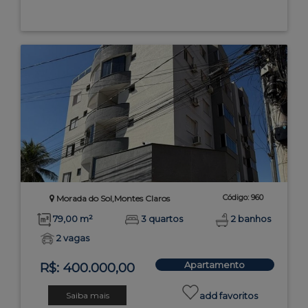
Código: 960
Morada do Sol,Montes Claros
79,00 m²
3 quartos
2 banhos
2 vagas
Apartamento
R$: 400.000,00
Saiba mais
add favoritos