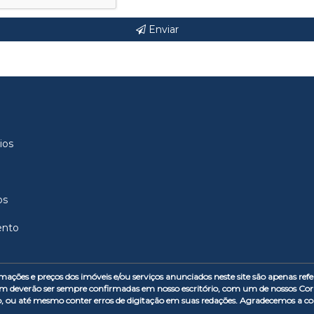
Enviar
ios
os
ento
s e preços dos imóveis e/ou serviços anunciados neste site são apenas refer
m deverão ser sempre confirmadas em nosso escritório, com um de nossos Corr
o, ou até mesmo conter erros de digitação em suas redações. Agradecemos a 