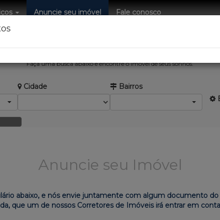
iços
Anuncie seu imóvel
Fale conosco
tos
EIMOB Negócios Imobiliários.
Faça uma busca abaixo e encontre o imóvel de seus sonhos.
Cidade
Bairros
B
Anuncie seu Imóvel
lário abaixo, e nós envie juntamente com algum documento do 
nda, que um de nossos Corretores de Imóveis irá entrar em cont