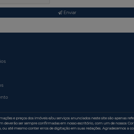
Enviar
ios
os
ento
s e preços dos imóveis e/ou serviços anunciados neste site são apenas refer
m deverão ser sempre confirmadas em nosso escritório, com um de nossos Corr
o, ou até mesmo conter erros de digitação em suas redações. Agradecemos a 