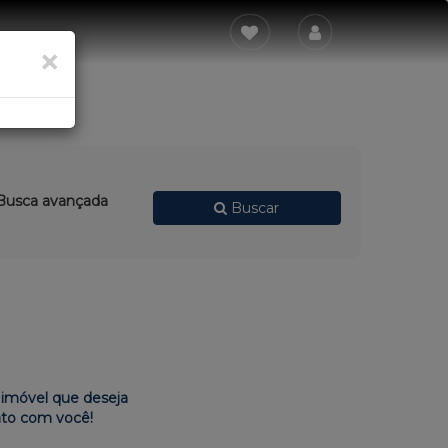
×
usca avançada
Buscar
imóvel que deseja
ato com você!