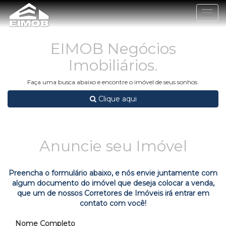
Togg
navig
EIMOB Negócios
Imobiliários.
Faça uma busca abaixo e encontre o imóvel de seus sonhos.
Clique aqui
Anuncie seu Imóvel
Preencha o formulário abaixo, e nós envie juntamente com
algum documento do imóvel que deseja colocar a venda,
que um de nossos Corretores de Imóveis irá entrar em
contato com você!
Nome Completo