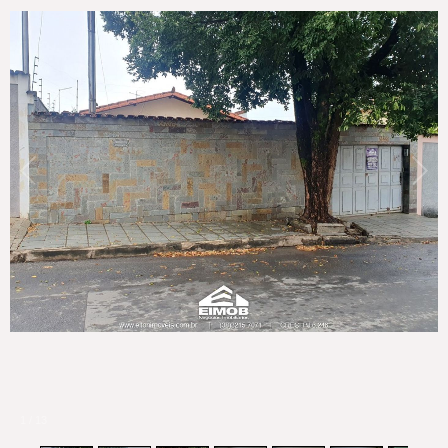
1
/
13