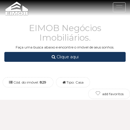
Togg
navig
EIMOB Negócios
Imobiliários.
Faça uma busca abaixo e encontre o imóvel de seus sonhos.
Clique aqui
Cód. do imóvel:
829
Tipo: Casa
add favoritos