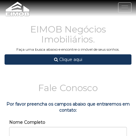
Togg
navig
EIMOB Negócios
Imobiliários.
Faça uma busca abaixo e encontre o imóvel de seus sonhos.
Clique aqui
Fale Conosco
Por favor preencha os campos abaixo que entraremos em
contato:
Nome Completo