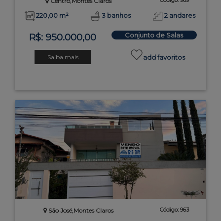
Código: 969
Centro,Montes Claros
220,00 m²
3 banhos
2 andares
Conjunto de Salas
R$: 950.000,00
Saiba mais
add favoritos
Código: 963
São José,Montes Claros