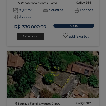
Código: 944
Renascença,Montes Claros
69,87 m²
3 quartos
1 banhos
2 vagas
Casa
R$: 330.000,00
Saiba mais
add favoritos
Código: 942
Sagrada Família,Montes Claros