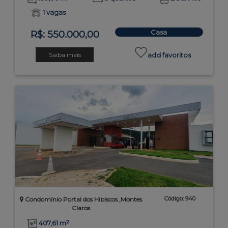
1 vagas
Casa
R$: 550.000,00
Saiba mais
add favoritos
Código: 940
Condomínio Portal dos Hibiscos ,Montes
Claros
407,61 m²