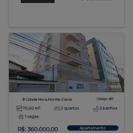
Código: 961
Cidade Nova,Montes Claros
70,00 m²
2 quartos
2 banhos
1 vagas
Apartamento
R$: 360.000,00