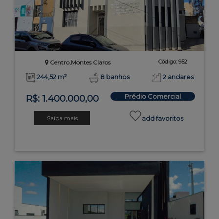
Código: 952
Centro,Montes Claros
244,52 m²
8 banhos
2 andares
Prédio Comercial
R$: 1.400.000,00
Saiba mais
add favoritos