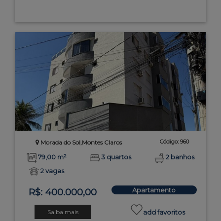
Código: 960
Morada do Sol,Montes Claros
79,00 m²
3 quartos
2 banhos
2 vagas
Apartamento
R$: 400.000,00
Saiba mais
add favoritos