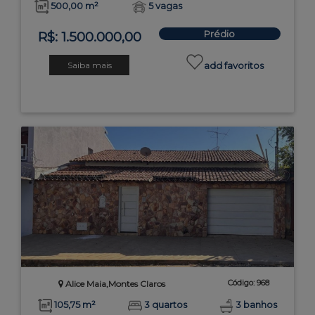
500,00 m²
5 vagas
Prédio
R$: 1.500.000,00
Saiba mais
add favoritos
Código: 968
Alice Maia,Montes Claros
105,75 m²
3 quartos
3 banhos