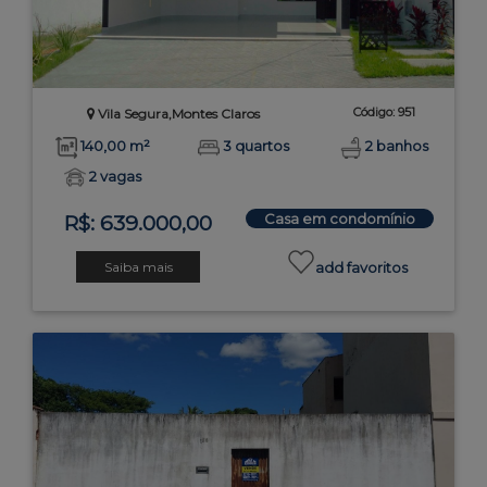
Código: 951
Vila Segura,Montes Claros
140,00 m²
3 quartos
2 banhos
2 vagas
Casa em condomínio
R$: 639.000,00
Saiba mais
add favoritos