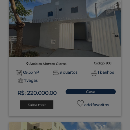
Código: 958
Acácias,Montes Claros
69,55 m²
3 quartos
1 banhos
1 vagas
Casa
R$: 220.000,00
Saiba mais
add favoritos