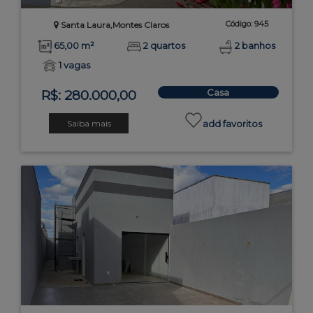
Código: 945
Santa Laura,Montes Claros
65,00 m²
2 quartos
2 banhos
1 vagas
Casa
R$: 280.000,00
Saiba mais
add favoritos