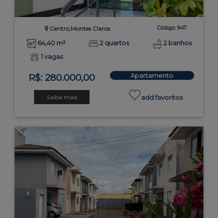
Código: 947
Centro,Montes Claros
64,40 m²
2 quartos
2 banhos
1 vagas
Apartamento
R$: 280.000,00
Saiba mais
add favoritos