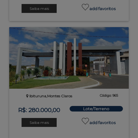
Saiba mais
add favoritos
Código: 965
Ibituruna,Montes Claros
Lote/Terreno
R$: 280.000,00
Saiba mais
add favoritos