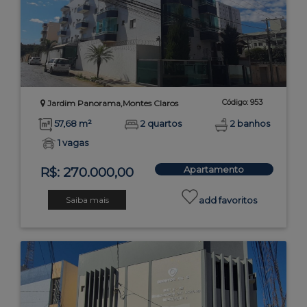
Código: 953
Jardim Panorama,Montes Claros
57,68 m²
2 quartos
2 banhos
1 vagas
Apartamento
R$: 270.000,00
Saiba mais
add favoritos