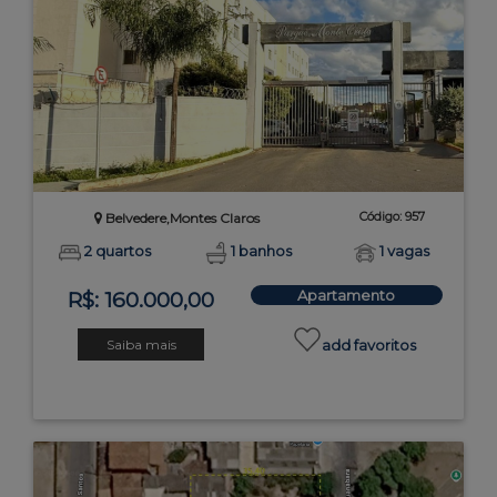
Código: 957
Belvedere,Montes Claros
2 quartos
1 banhos
1 vagas
Apartamento
R$: 160.000,00
Saiba mais
add favoritos