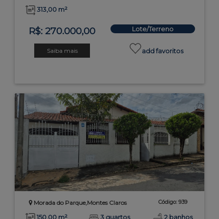
313,00 m²
Lote/Terreno
R$: 270.000,00
Saiba mais
add favoritos
Código: 939
Morada do Parque,Montes Claros
150,00 m²
3 quartos
2 banhos