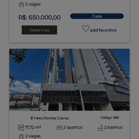
2 vagas
Casa
R$: 650.000,00
Saiba mais
add favoritos
Código: 966
Melo,Montes Claros
77,72 m²
2 quartos
2 banhos
2 vagas