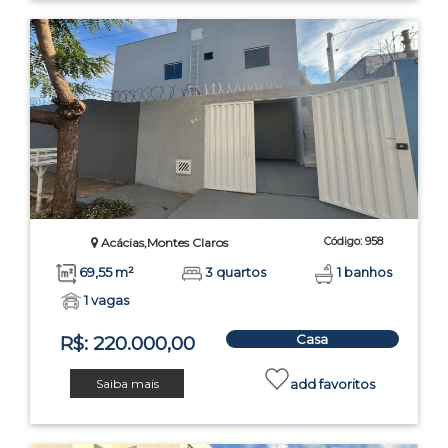
Código: 958
Acácias,Montes Claros
69,55 m²
3 quartos
1 banhos
1 vagas
Casa
R$: 220.000,00
Saiba mais
add favoritos