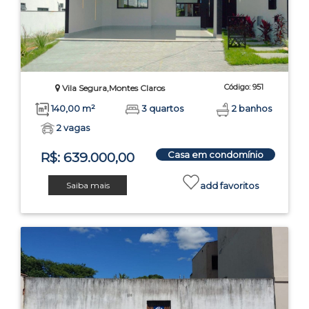
Código: 951
Vila Segura,Montes Claros
140,00 m²
3 quartos
2 banhos
2 vagas
Casa em condomínio
R$: 639.000,00
Saiba mais
add favoritos