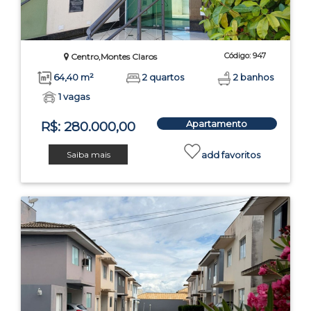
Código: 947
Centro,Montes Claros
64,40 m²
2 quartos
2 banhos
1 vagas
Apartamento
R$: 280.000,00
Saiba mais
add favoritos