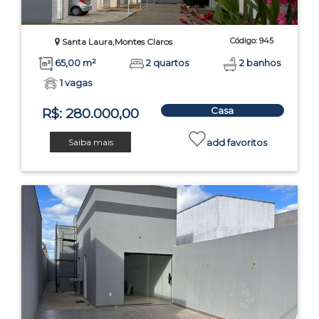
Código: 945
Santa Laura,Montes Claros
65,00 m²
2 quartos
2 banhos
1 vagas
Casa
R$: 280.000,00
Saiba mais
add favoritos