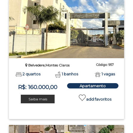
Código: 957
Belvedere,Montes Claros
2 quartos
1 banhos
1 vagas
Apartamento
R$: 160.000,00
Saiba mais
add favoritos