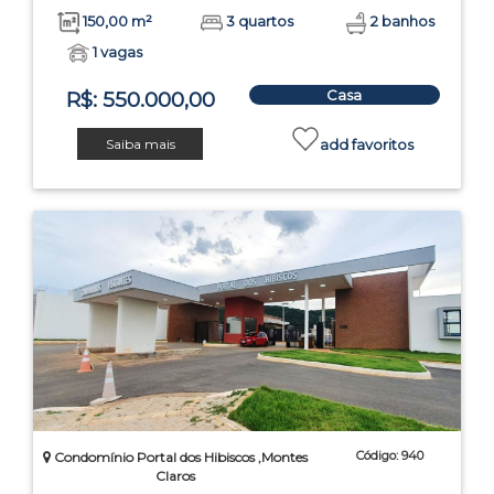
150,00 m²
3 quartos
2 banhos
1 vagas
Casa
R$: 550.000,00
Saiba mais
add favoritos
Código: 940
Condomínio Portal dos Hibiscos ,Montes
Claros