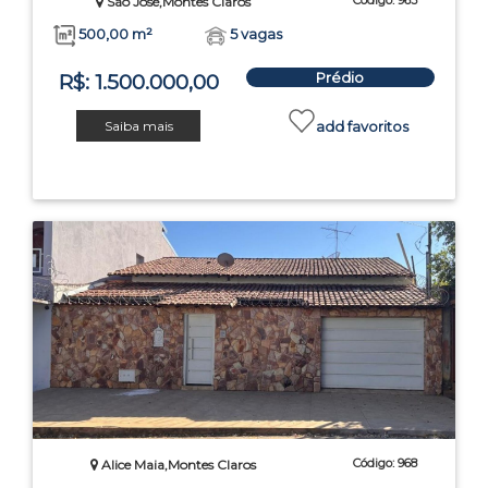
Código: 963
São José,Montes Claros
500,00 m²
5 vagas
Prédio
R$: 1.500.000,00
Saiba mais
add favoritos
Código: 968
Alice Maia,Montes Claros