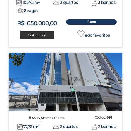
105,75 m²
3 quartos
3 banhos
2 vagas
Casa
R$: 650.000,00
Saiba mais
add favoritos
Código: 966
Melo,Montes Claros
77,72 m²
2 quartos
2 banhos