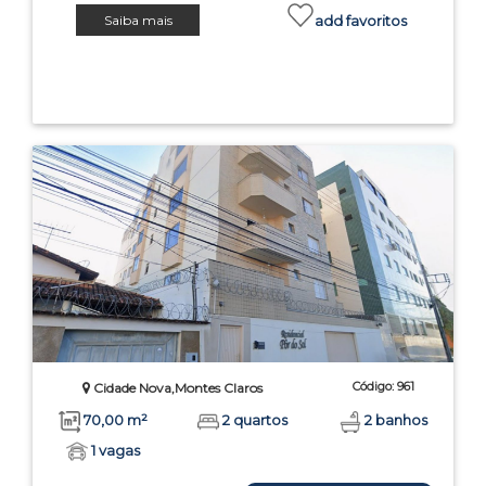
Saiba mais
add favoritos
Código: 961
Cidade Nova,Montes Claros
70,00 m²
2 quartos
2 banhos
1 vagas