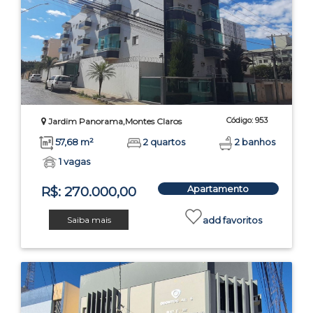
Código: 953
Jardim Panorama,Montes Claros
57,68 m²
2 quartos
2 banhos
1 vagas
Apartamento
R$: 270.000,00
Saiba mais
add favoritos