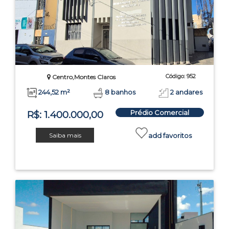
Código: 952
Centro,Montes Claros
244,52 m²
8 banhos
2 andares
Prédio Comercial
R$: 1.400.000,00
Saiba mais
add favoritos