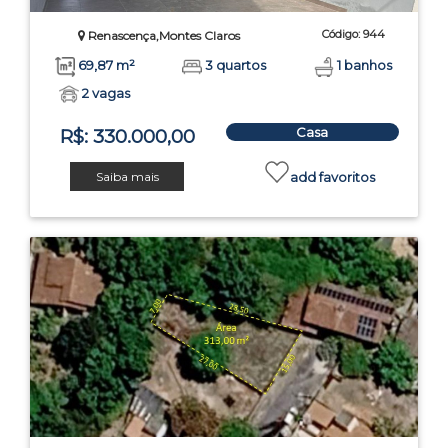
Código: 944
Renascença,Montes Claros
69,87 m²
3 quartos
1 banhos
2 vagas
Casa
R$: 330.000,00
Saiba mais
add favoritos