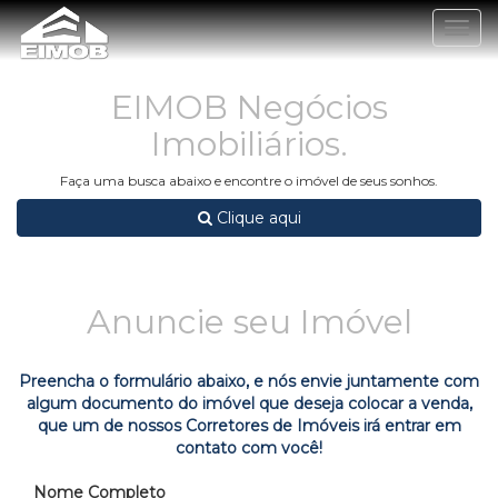
Togg
navig
EIMOB Negócios
Imobiliários.
Faça uma busca abaixo e encontre o imóvel de seus sonhos.
Clique aqui
Anuncie seu Imóvel
Preencha o formulário abaixo, e nós envie juntamente com
algum documento do imóvel que deseja colocar a venda,
que um de nossos Corretores de Imóveis irá entrar em
contato com você!
Nome Completo