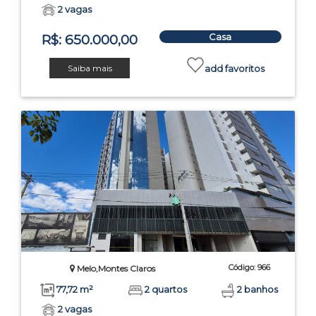
2 vagas
Casa
R$: 650.000,00
Saiba mais
add favoritos
Código: 966
Melo,Montes Claros
77,72 m²
2 quartos
2 banhos
2 vagas