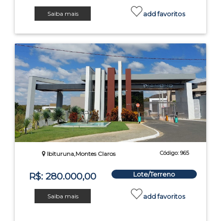
Saiba mais
add favoritos
Código: 965
Ibituruna,Montes Claros
Lote/Terreno
R$: 280.000,00
Saiba mais
add favoritos