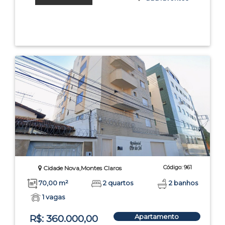
Código: 961
Cidade Nova,Montes Claros
70,00 m²
2 quartos
2 banhos
1 vagas
Apartamento
R$: 360.000,00