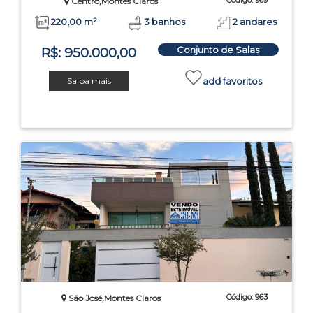
Código: 969
Centro,Montes Claros
220,00 m²
3 banhos
2 andares
Conjunto de Salas
R$: 950.000,00
Saiba mais
add favoritos
Código: 963
São José,Montes Claros