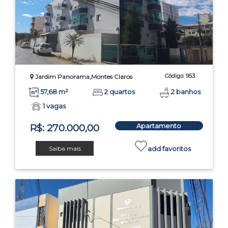
Código: 953
Jardim Panorama,Montes Claros
57,68 m²
2 quartos
2 banhos
1 vagas
Apartamento
R$: 270.000,00
Saiba mais
add favoritos