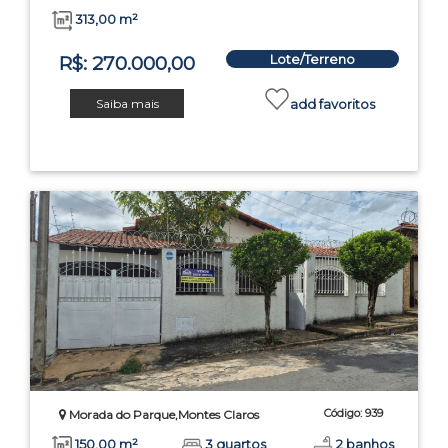
313,00 m²
Lote/Terreno
R$: 270.000,00
Saiba mais
add favoritos
Código: 939
Morada do Parque,Montes Claros
150,00 m²
3 quartos
2 banhos