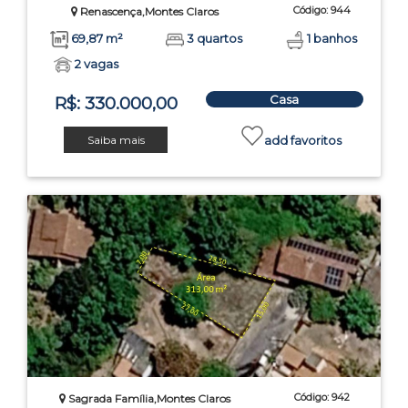
Código: 944
Renascença,Montes Claros
69,87 m²
3 quartos
1 banhos
2 vagas
Casa
R$: 330.000,00
Saiba mais
add favoritos
Código: 942
Sagrada Família,Montes Claros