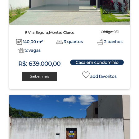
Código: 951
Vila Segura,Montes Claros
140,00 m²
3 quartos
2 banhos
2 vagas
Casa em condomínio
R$: 639.000,00
Saiba mais
add favoritos