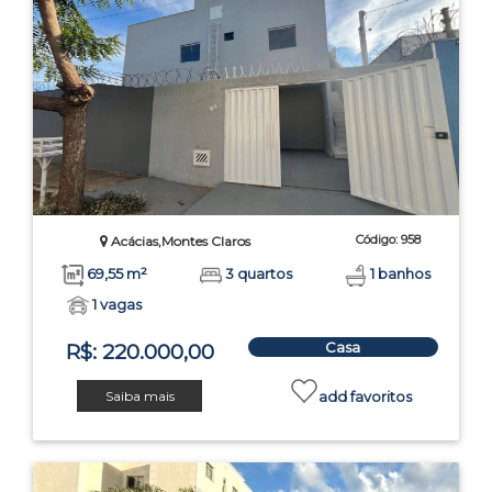
Código: 958
Acácias,Montes Claros
69,55 m²
3 quartos
1 banhos
1 vagas
Casa
R$: 220.000,00
Saiba mais
add favoritos