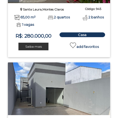
Código: 945
Santa Laura,Montes Claros
65,00 m²
2 quartos
2 banhos
1 vagas
Casa
R$: 280.000,00
Saiba mais
add favoritos