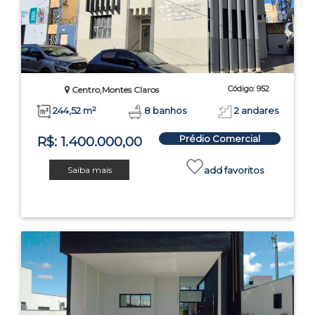
Código: 952
Centro,Montes Claros
244,52 m²
8 banhos
2 andares
Prédio Comercial
R$: 1.400.000,00
Saiba mais
add favoritos