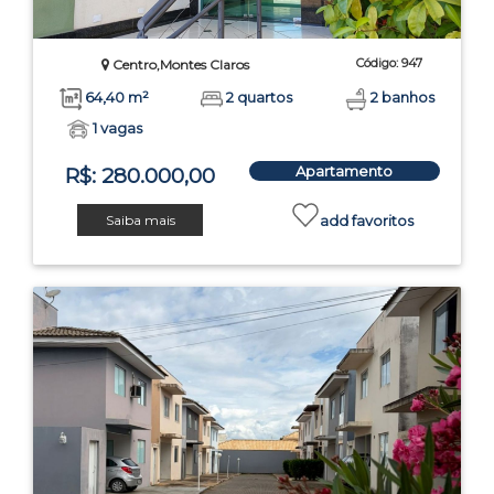
Código: 947
Centro,Montes Claros
64,40 m²
2 quartos
2 banhos
1 vagas
Apartamento
R$: 280.000,00
Saiba mais
add favoritos