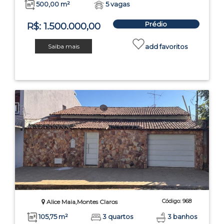
500,00 m²
5 vagas
Prédio
R$: 1.500.000,00
Saiba mais
add favoritos
Código: 968
Alice Maia,Montes Claros
105,75 m²
3 quartos
3 banhos