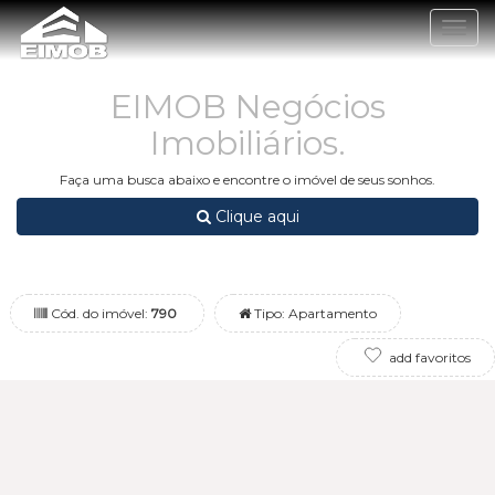
Togg
navig
EIMOB Negócios
Imobiliários.
Faça uma busca abaixo e encontre o imóvel de seus sonhos.
Clique aqui
Cód. do imóvel:
790
Tipo: Apartamento
add favoritos