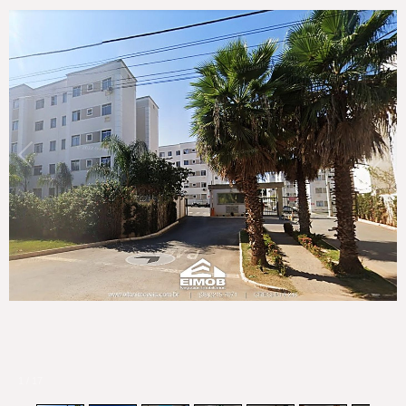
1
/
17