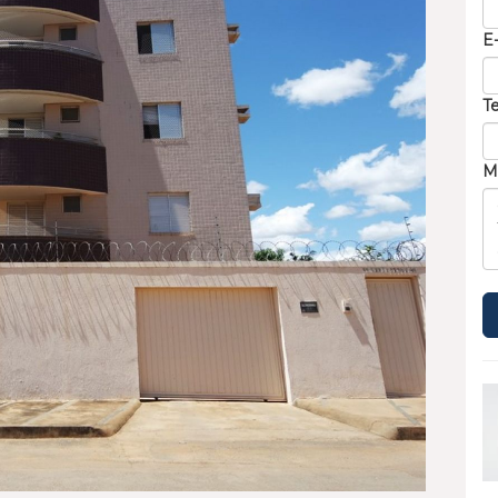
E
T
M