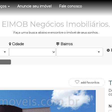
iços
Anuncie seu imóvel
Fale conosco
EIMOB Negócios Imobiliários.
Faça uma busca abaixo e encontre o imóvel de seus sonhos.
Cidade
Bairros
B
T
add favoritos
D
c
N